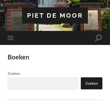
PIET DE MOOR
Toggle
Toggle
zoekve
mobiel
menu
Boeken
Zoeken
Zoeken