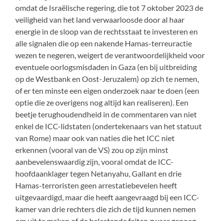
omdat de Israëlische regering, die tot 7 oktober 2023 de
veiligheid van het land verwaarloosde door al haar
energie in de sloop van de rechtsstaat te investeren en
alle signalen die op een nakende Hamas-terreuractie
wezen te negeren, weigert de verantwoordelijkheid voor
eventuele oorlogsmisdaden in Gaza (en bij uitbreiding
op de Westbank en Oost-Jeruzalem) op zich te nemen,
of er ten minste een eigen onderzoek naar te doen (een
optie die ze overigens nog altijd kan realiseren). Een
beetje terughoudendheid in de commentaren van niet
enkel de ICC-lidstaten (ondertekenaars van het statuut
van Rome) maar ook van naties die het ICC niet
erkennen (vooral van de VS) zou op zijn minst
aanbevelenswaardig zijn, vooral omdat de ICC-
hoofdaanklager tegen Netanyahu, Gallant en drie
Hamas-terroristen geen arrestatiebevelen heeft
uitgevaardigd, maar die heeft aangevraagd bij een ICC-
kamer van drie rechters die zich de tijd kunnen nemen
om uit te maken of de belastende feiten zwaar genoeg