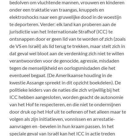
bedolven om vluchtende mannen, vrouwen en kinderen
onder een traktatie van traangas, knuppels en
elektroshocks naar een gruwelijke dood in de woestijn
te deporteren. Verder: elk land kan proberen aan de
jurisdictie van het Internationale Strafhof (ICC) te
ontsnappen door er geen lid van te worden of zich (zoals
de VS en Israël) als lid terug te trekken, maar stelt zich in
dat geval wel bloot aan de verdenking zich niet te willen
verantwoorden voor de genocide, agressie, misdaden
tegen de menselijkheid en oorlogsmisdaden die het
eventueel begaat. (De Amerikaanse houding in de
kwestie Assange spreekt in dit opzicht boekdelen). De
politieke leiders van de naties die zich vrijwillig bij het
ICC hebben aangesloten, worden geacht de autonomie
van het Hof te respecteren, en die niet te ondermijnen
door druk op het Hof uit te oefenen of het alleen maar te
volgen als zijn initiatieven, vonnissen en arrestatie-
aanvragen en -bevelen in hun kraam passen. In het
speciale geval van Israël kan het ICC in actie treden