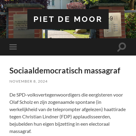
PIET DE MOOR
Toggle
Toggle
zoekve
mobiel
menu
Sociaaldemocratisch massagraf
NOVEMBER 8, 2024
De SPD-volksvertegenwoordigers die eergisteren voor
Olaf Scholz en zijn zogenaamde spontane (in
werkelijkheid van de teleprompter afgelezen) haattirade
tegen Christian Lindner (FDP) applaudisseerden,
bejubelden hun eigen bijzetting in een electoraal
massagraf.