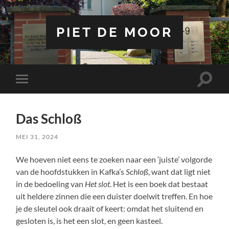
PIET DE MOOR
Toggle
Toggle
zoekve
mobiel
menu
Das Schloß
MEI 31, 2024
We hoeven niet eens te zoeken naar een ‘juiste’ volgorde
van de hoofdstukken in Kafka’s
Schloß
, want dat ligt niet
in de bedoeling van
Het
slot
. Het is een boek dat bestaat
uit heldere zinnen die een duister doelwit treffen. En hoe
je de sleutel ook draait of keert: omdat het sluitend en
gesloten is, is het een slot, en geen kasteel.