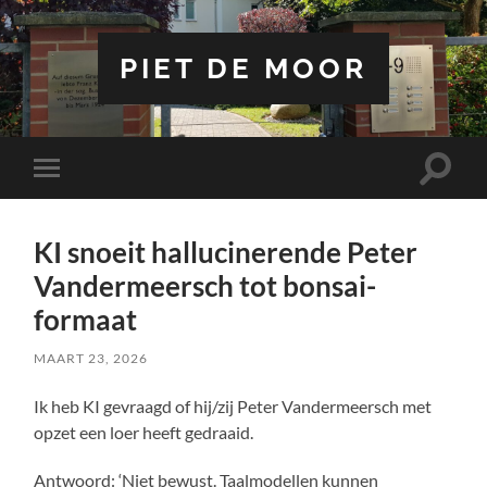
PIET DE MOOR
Toggle
Toggle
zoekve
mobiel
menu
KI snoeit hallucinerende Peter
Vandermeersch tot bonsai-
formaat
MAART 23, 2026
Ik heb KI gevraagd of hij/zij Peter Vandermeersch met
opzet een loer heeft gedraaid.
Antwoord: ‘Niet bewust. Taalmodellen kunnen