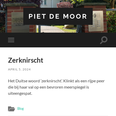
PIET DE MOOR
Toggle
Toggle
zoekve
mobiel
menu
Zerknirscht
APRIL 5, 2024
Het Duitse woord ‘zerknirscht’. Klinkt als een rijpe peer
die bij haar val op een bevroren meerspiegel is
uiteengespat.
Blog