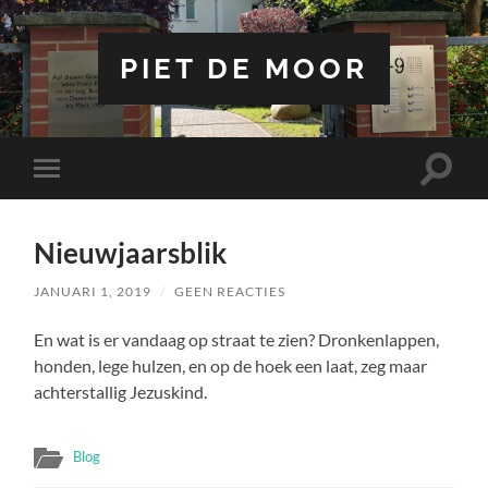
PIET DE MOOR
Toggle
Toggle
zoekve
mobiel
menu
Nieuwjaarsblik
JANUARI 1, 2019
/
GEEN REACTIES
En wat is er vandaag op straat te zien? Dronkenlappen,
honden, lege hulzen, en op de hoek een laat, zeg maar
achterstallig Jezuskind.
Blog